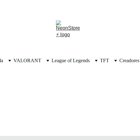
⚡🎁🎄 ¡DESCUENTOS INCREÍBLES POR NAVIDAD! 🎄🎁⚡
da
VALORANT
League of Legends
TFT
Creadores