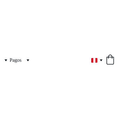
Pagos