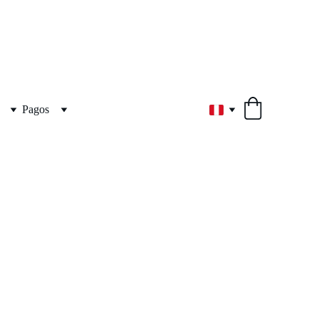
Pagos