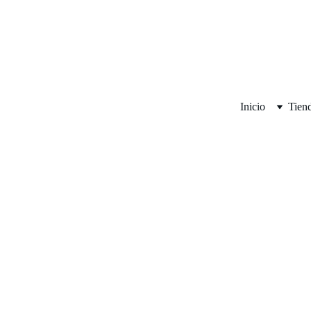
Inicio
Tien