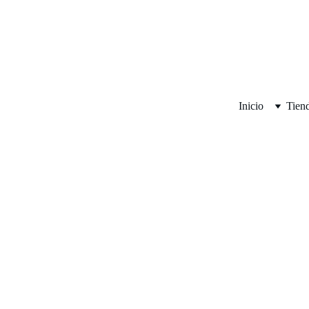
Inicio
Tien