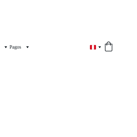
Pagos