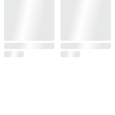
CONTA
CTANO
INFORM
LINKS 
BENEFICIO
S
ACIÓN
IMPORTA
S GRATIS
NTES
+51 
¿Cómo 
Trabaja 
916 
comprar?
con 