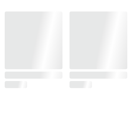
⚡ Llavero Daga Gaia 𝗩𝗔𝗟𝗢𝗥𝗔𝗡𝗧 ⚡
🔹 Llavero de 𝗩𝗔𝗟𝗢𝗥𝗔𝗡𝗧! 👀
- Material: Metal 💥
- Tamaño: 8cm 📏
PEDIDO DE IMPORTE llega en 3 a 2semanas aprox.