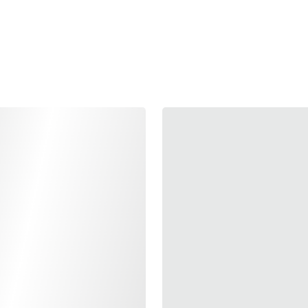
🔹 Tecnología de VA
- Material: Resina 💥
¿Buscas un extra especial? 👀❗