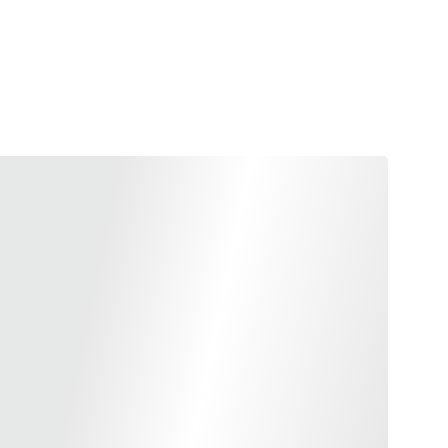
LORANT! 👀