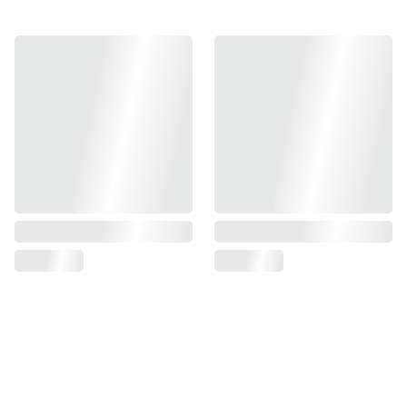
⚡ Karambit VCT 2025 VALORANT ⚡
🔹 Cuchillos de Metal de VALORANT! 👀
- Material: Metal 💥
- Tamaño:
16 CM / 6,29 pulgadas
📏
PEDIDO DE IMPORTE llega en 3 a 2semanas aprox.