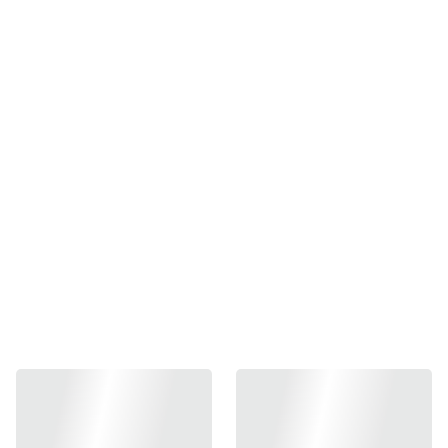
Figura - League of Legends
S/.165.00
S/.149.00
-
+
Añadir a el Carrito
¿Buscas un extra especial? 👀❗
⚡ Figura de Miss Fortune 𝗟𝗘𝗔𝗚𝗨𝗘 𝗢𝗙 𝗟𝗘𝗚𝗘𝗡𝗗𝗦 ⚡
🔹 Figura de 𝗟𝗘𝗔𝗚𝗨𝗘 𝗢𝗙 𝗟𝗘𝗚𝗘𝗡𝗗𝗦! 👀
Marca: POP MART ❤️
Tamaño: 8,5 cm 📏
PEDIDO DE IMPORTE llega en 3 a 2semanas aprox.