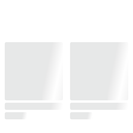
🔹 Almohadas de
TFT
! 👀
Tamaños:
40x40cm 📏
¿Buscas un extra especial? 👀❗
45x45cm 📏
50x50cm 📏
60x60cm 📏
- Material: Franela 💥
- Estampado: doble cara ❤️
PEDIDO DE IMPORTE llega en 3 a 2semanas aprox.